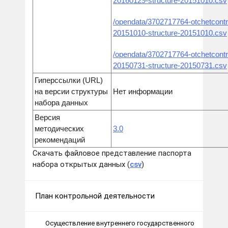
20160129-structure-20151010.csv
/opendata/3702717764-otchetcontr
20151010-structure-20151010.csv
/opendata/3702717764-otchetcontr
20150731-structure-20150731.csv
Гиперссылки (URL)
на версии структуры
Нет информации
набора данных
Версия
методических
3.0
рекомендаций
Скачать файловое представление паспорта
набора открытых данных (
csv
)
План контрольной деятельности
Осуществление внутреннего государственного