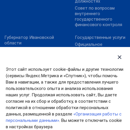
должностях
Совет по вопросам
внутреннего
государственного
финансового контроля
Губернатор Ивановской
Государственные услуги
области
Официальное
Ивановская областная
опубликование НПА
дума
Ивановской области
Официальная Россия
Официальный интернет-
портал правовой
Этот сайт использует cookie-файлы и другие технологии
Правительство
информации
Ивановской области
(сервисы Яндекс.Метрика и «Спутник»), чтобы помочь
Портал Работа в России
Правительство РФ
Вам в навигации, а также для предоставления лучшего
Электронный бюджет
пользовательского опыта и анализа использования
Президент РФ
наших услуг. Продолжая использовать сайт, Вы даете
согласие на их сбор и обработку, в соответствии с
политикой в отношении обработки персональных
данных, размещенной в разделе
«Организация работы с
персональными данными»
. Вы можете отключить cookie
в настройках браузера