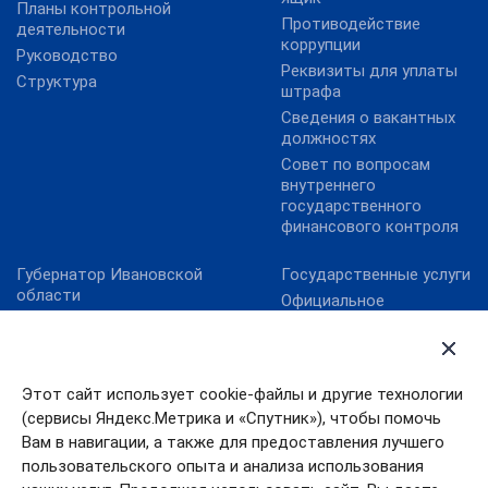
Планы контрольной
Противодействие
деятельности
коррупции
Руководство
Реквизиты для уплаты
Структура
штрафа
Сведения о вакантных
должностях
Совет по вопросам
внутреннего
государственного
финансового контроля
Губернатор Ивановской
Государственные услуги
области
Официальное
Ивановская областная
опубликование НПА
дума
Ивановской области
Официальная Россия
Официальный интернет-
портал правовой
Правительство
Этот сайт использует cookie-файлы и другие технологии
информации
Ивановской области
(сервисы Яндекс.Метрика и «Спутник»), чтобы помочь
Портал Работа в России
Правительство РФ
Вам в навигации, а также для предоставления лучшего
Электронный бюджет
пользовательского опыта и анализа использования
Президент РФ