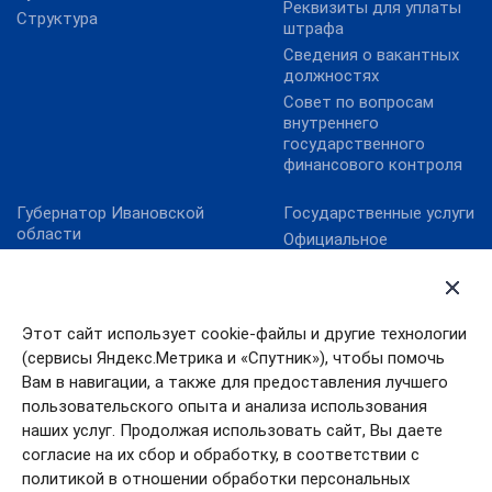
Реквизиты для уплаты
Структура
штрафа
Сведения о вакантных
должностях
Совет по вопросам
внутреннего
государственного
финансового контроля
Губернатор Ивановской
Государственные услуги
области
Официальное
Ивановская областная
опубликование НПА
дума
Ивановской области
Официальная Россия
Официальный интернет-
портал правовой
Правительство
Этот сайт использует cookie-файлы и другие технологии
информации
Ивановской области
(сервисы Яндекс.Метрика и «Спутник»), чтобы помочь
Портал Работа в России
Правительство РФ
Вам в навигации, а также для предоставления лучшего
Электронный бюджет
пользовательского опыта и анализа использования
Президент РФ
наших услуг. Продолжая использовать сайт, Вы даете
согласие на их сбор и обработку, в соответствии с
политикой в отношении обработки персональных