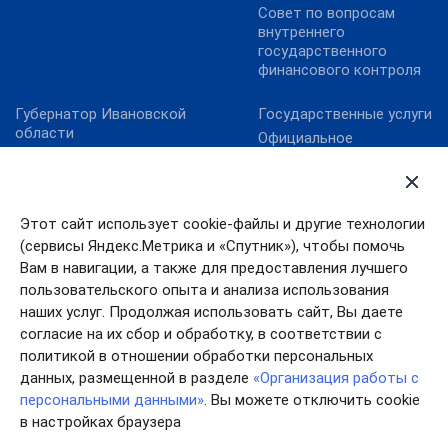
Совет по вопросам
внутреннего
государственного
финансового контроля
Губернатор Ивановской
Государственные услуги
области
Официальное
Ивановская областная
опубликование НПА
дума
Ивановской области
Официальная Россия
Официальный интернет-
портал правовой
Этот сайт использует cookie-файлы и другие технологии
Правительство
информации
Ивановской области
(сервисы Яндекс.Метрика и «Спутник»), чтобы помочь
Портал Работа в России
Правительство РФ
Вам в навигации, а также для предоставления лучшего
Электронный бюджет
пользовательского опыта и анализа использования
Президент РФ
наших услуг. Продолжая использовать сайт, Вы даете
согласие на их сбор и обработку, в соответствии с
политикой в отношении обработки персональных
данных, размещенной в разделе
«Организация работы с
персональными данными»
. Вы можете отключить cookie
в настройках браузера