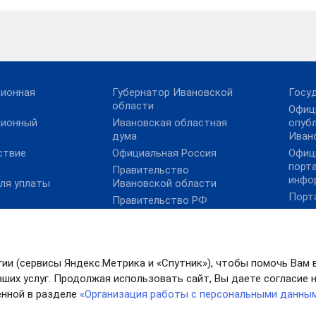
ционная
Губернатор Ивановской
Госу
области
Офиц
ционный
Ивановская областная
опуб
дума
Иван
ствие
Официальная Россия
Офиц
порт
Правительство
инфо
ля уплаты
Ивановской области
Порт
Правительство РФ
вакантных
Элек
Президент РФ
просам
гии (сервисы Яндекс.Метрика и «Спутник»), чтобы помочь Вам 
нного
ших услуг. Продолжая использовать сайт, Вы даете согласие на
 контроля
нной в разделе
«Организация работы с персональными данны