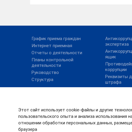
График приема граждан
Антикорруп
экспертиза
Интернет приемная
Антикорруп
Отчеты о деятельности
ящик
Планы контрольной
Противодей
деятельности
коррупции
Руководство
Реквизиты д
Структура
штрафа
Сведения о 
должностях
Совет по во
внутреннего
Этот сайт использует cookie-файлы и другие техноло
государстве
пользовательского опыта и анализа использования на
финансового
отношении обработки персональных данных, размеще
браузера