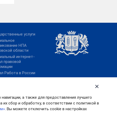
дарственные услуги
иальное
ликование НПА
овской области
иальный интернет-
ал правовой
рмации
ал Работа в России
тронный бюджет
в навигации, а также для предоставления лучшего
 их сбор и обработку, в соответствии с политикой в
ми»
. Вы можете отключить cookie в настройках