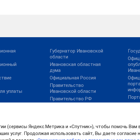
ционная
Губернатор Ивановской
Госу
области
Офиц
ционный
Ивановская областная
опуб
дума
Иван
ствие
Официальная Россия
Офиц
порт
Правительство
инфо
ля уплаты
Ивановской области
Порт
Правительство РФ
вакантных
Элек
Президент РФ
просам
гии (сервисы Яндекс.Метрика и «Спутник»), чтобы помочь Вам 
нного
ших услуг. Продолжая использовать сайт, Вы даете согласие на
 контроля