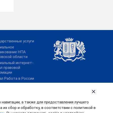
дарственные услуги
иальное
ликование НПА
овской области
иальный интернет-
ал правовой
рмации
ал Работа в России
тронный бюджет
в навигации, а также для предоставления лучшего
 их сбор и обработку, в соответствии с политикой в