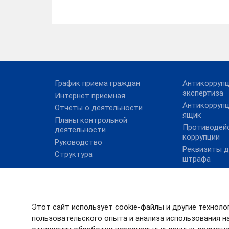
График приема граждан
Антикорруп
экспертиза
Интернет приемная
Антикорруп
Отчеты о деятельности
ящик
Планы контрольной
Противодей
деятельности
коррупции
Руководство
Реквизиты д
Структура
штрафа
Сведения о 
должностях
Совет по во
внутреннего
Этот сайт использует cookie-файлы и другие техноло
государстве
пользовательского опыта и анализа использования на
финансового