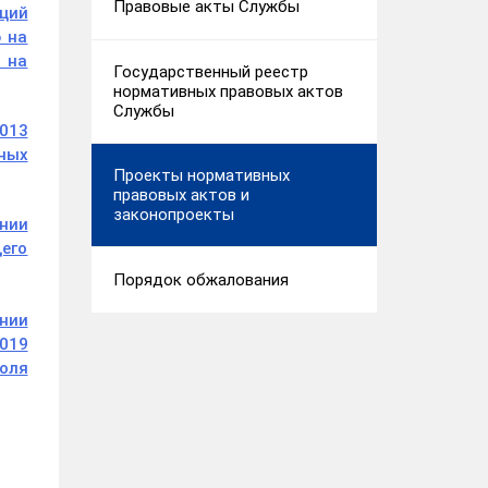
Правовые акты Службы
ций
 на
 на
Государственный реестр
нормативных правовых актов
Службы
2013
ных
Проекты нормативных
правовых актов и
законопроекты
нии
его
Порядок обжалования
нии
2019
оля