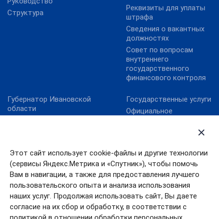
Руководство
Реквизиты для уплаты
Структура
штрафа
Сведения о вакантных
должностях
Совет по вопросам
внутреннего
государственного
финансового контроля
Губернатор Ивановской
Государственные услуги
области
Официальное
Ивановская областная
опубликование НПА
дума
Ивановской области
Официальная Россия
Официальный интернет-
портал правовой
Этот сайт использует cookie-файлы и другие технологии
Правительство
информации
Ивановской области
(сервисы Яндекс.Метрика и «Спутник»), чтобы помочь
Портал Работа в России
Правительство РФ
Вам в навигации, а также для предоставления лучшего
Электронный бюджет
пользовательского опыта и анализа использования
Президент РФ
наших услуг. Продолжая использовать сайт, Вы даете
согласие на их сбор и обработку, в соответствии с
политикой в отношении обработки персональных