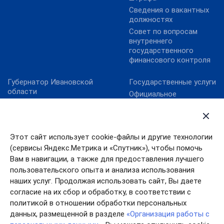
Сведения о вакантных
должностях
Совет по вопросам
внутреннего
государственного
финансового контроля
Губернатор Ивановской
Государственные услуги
области
Официальное
Ивановская областная
опубликование НПА
дума
Ивановской области
Официальная Россия
Официальный интернет-
портал правовой
Этот сайт использует cookie-файлы и другие технологии
Правительство
информации
Ивановской области
(сервисы Яндекс.Метрика и «Спутник»), чтобы помочь
Портал Работа в России
Правительство РФ
Вам в навигации, а также для предоставления лучшего
Электронный бюджет
пользовательского опыта и анализа использования
Президент РФ
наших услуг. Продолжая использовать сайт, Вы даете
согласие на их сбор и обработку, в соответствии с
политикой в отношении обработки персональных
данных, размещенной в разделе
«Организация работы с