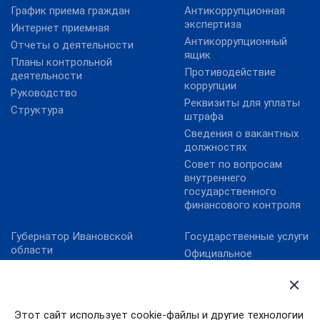
График приема граждан
Антикоррупционная
экспертиза
Интернет приемная
Антикоррупционный
Отчеты о деятельности
ящик
Планы контрольной
Противодействие
деятельности
коррупции
Руководство
Реквизиты для уплаты
Структура
штрафа
Сведения о вакантных
должностях
Совет по вопросам
внутреннего
государственного
финансового контроля
Губернатор Ивановской
Государственные услуги
области
Официальное
Ивановская областная
опубликование НПА
дума
Ивановской области
Официальная Россия
Официальный интернет-
портал правовой
Этот сайт использует cookie-файлы и другие технологии
Правительство