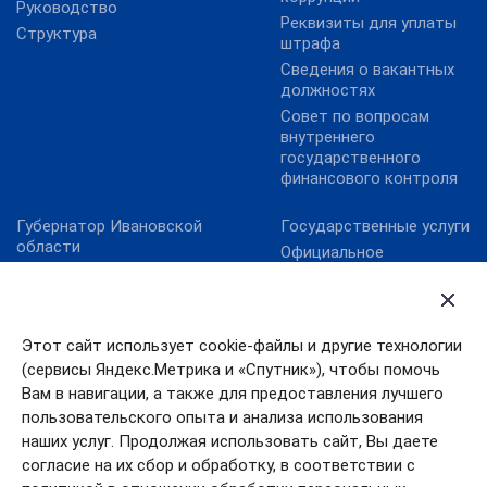
Руководство
Реквизиты для уплаты
Структура
штрафа
Сведения о вакантных
должностях
Совет по вопросам
внутреннего
государственного
финансового контроля
Губернатор Ивановской
Государственные услуги
области
Официальное
Ивановская областная
опубликование НПА
дума
Ивановской области
Официальная Россия
Официальный интернет-
портал правовой
Этот сайт использует cookie-файлы и другие технологии
Правительство
информации
Ивановской области
(сервисы Яндекс.Метрика и «Спутник»), чтобы помочь
Портал Работа в России
Правительство РФ
Вам в навигации, а также для предоставления лучшего
Электронный бюджет
пользовательского опыта и анализа использования
Президент РФ
наших услуг. Продолжая использовать сайт, Вы даете
согласие на их сбор и обработку, в соответствии с