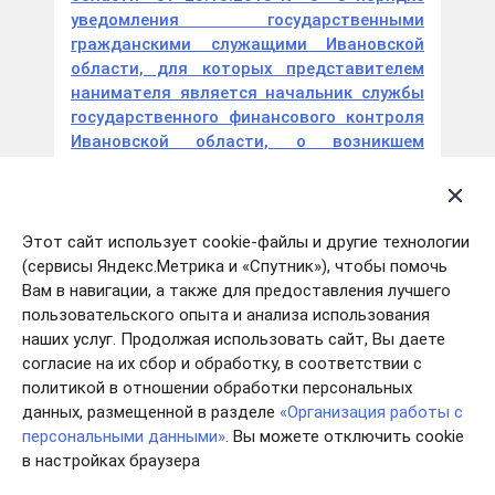
уведомления государственными
гражданскими служащими Ивановской
области, для которых представителем
нанимателя является начальник службы
государственного финансового контроля
Ивановской области, о возникшем
конфликте интересов или о возможности
его возникновения»
Приказ службы государственного
Этот сайт использует cookie-файлы и другие технологии
финансового контроля Ивановской
(сервисы Яндекс.Метрика и «Спутник»), чтобы помочь
области от 03.07.2018 № 4 «О проведении
Вам в навигации, а также для предоставления лучшего
конкурсов на замещение вакантных
пользовательского опыта и анализа использования
должностей государственной
наших услуг. Продолжая использовать сайт, Вы даете
гражданской службы Ивановской области
согласие на их сбор и обработку, в соответствии с
в службе государственного финансового
политикой в отношении обработки персональных
контроля Ивановской области и
данных, размещенной в разделе
«Организация работы с
конкурсов на включение в кадровый
персональными данными»
. Вы можете отключить cookie
резерв службы государственного
в настройках браузера
финансового контроля Ивановской